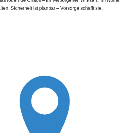
 das lodernde Chaos – im Verborgenen wirksam, im Notfall
en. Sicherheit ist planbar – Vorsorge schafft sie.