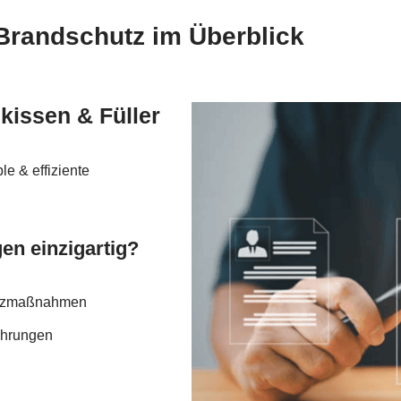
Brandschutz im Überblick
kissen & Füller
e & effiziente
n einzigartig?
hutzmaßnahmen
ührungen