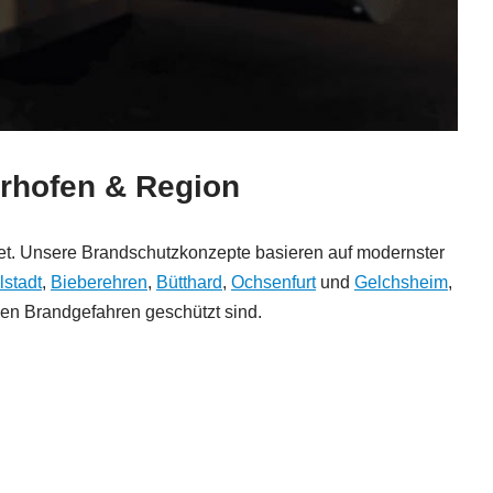
erhofen & Region
det. Unsere Brandschutzkonzepte basieren auf modernster
lstadt
,
Bieberehren
,
Bütthard
,
Ochsenfurt
und
Gelchsheim
,
egen Brandgefahren geschützt sind.