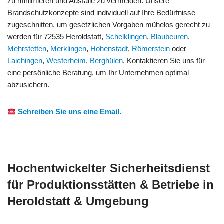
zu minimieren und Ausfälle zu vermeiden. Unsere
Brandschutzkonzepte sind individuell auf Ihre Bedürfnisse
zugeschnitten, um gesetzlichen Vorgaben mühelos gerecht zu
werden für 72535 Heroldstatt,
Schelklingen
,
Blaubeuren
,
Mehrstetten
,
Merklingen
,
Hohenstadt
,
Römerstein
oder
Laichingen
,
Westerheim
,
Berghülen
. Kontaktieren Sie uns für
eine persönliche Beratung, um Ihr Unternehmen optimal
abzusichern.
Schreiben Sie uns eine Email.
Hochentwickelter Sicherheitsdienst
für Produktionsstätten & Betriebe in
Heroldstatt & Umgebung