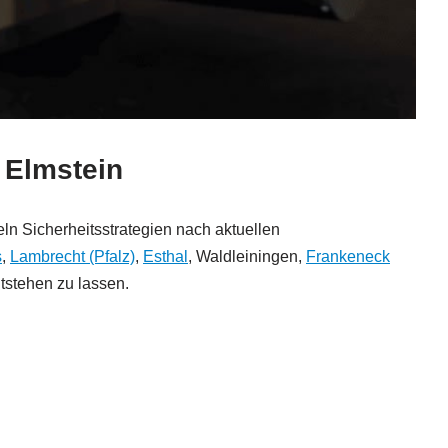
 Elmstein
ln Sicherheitsstrategien nach aktuellen
s
,
Lambrecht (Pfalz)
,
Esthal
, Waldleiningen,
Frankeneck
tstehen zu lassen.