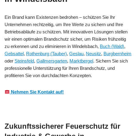
Ein Brand kann Existenzen bedrohen – schützen Sie Ihr
Unternehmen rechtzeitig, um Ihre Werte zu sichern und Ihre
Betriebsabläufe zu schützen. Mit innovativen Lösungen stellen
wir einen optimalen Brandschutz sicher, um Risiken frühzeitig
zu erkennen und zu eliminieren in Windelsbach,
Buch (Wald)
,
Gebsattel
,
Rothenburg (Tauber)
,
Geslau
,
Neusitz
,
Burgbernheim
oder
Steinsfeld
,
Gallmersgarten
,
Marktbergel
. Sichern Sie sich
professionelle Unterstützung für Ihren Brandschutz, und
profitieren Sie von durchdachten Konzepten.
Nehmen Sie Kontakt auf!
Zukunftssicherer Feuerschutz für