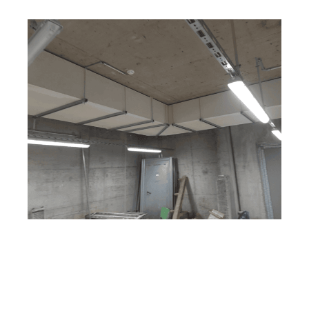
MESC
Ihr
für
H
Brandschutzexperte
Wiesthal