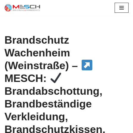
Wachenheim
Zum
Inhalt
springen
Brandschutz
Wachenheim
(Weinstraße) –
MESCH:
Brandabschottung,
Brandbeständige
Verkleidung,
Brandschutzkissen,