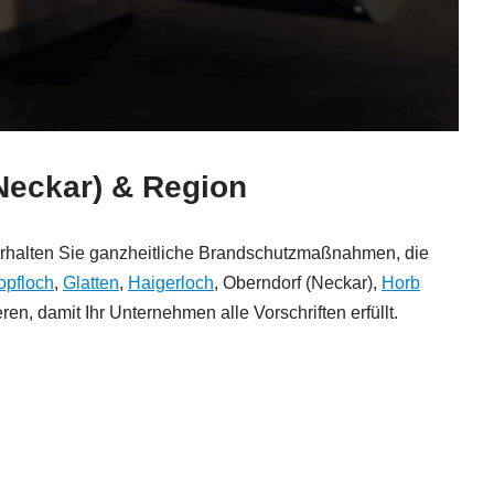
Neckar) & Region
s erhalten Sie ganzheitliche Brandschutzmaßnahmen, die
opfloch
,
Glatten
,
Haigerloch
, Oberndorf (Neckar),
Horb
, damit Ihr Unternehmen alle Vorschriften erfüllt.