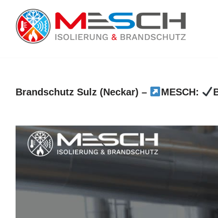
Zum
Inhalt
springen
Brandschutz Sulz (Neckar) –
MESCH:
B