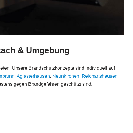
arzach & Umgebung
ieten. Unsere Brandschutzkonzepte sind individuell auf
nbrunn
,
Aglasterhausen
,
Neunkirchen
,
Reichartshausen
 bestens gegen Brandgefahren geschützt sind.