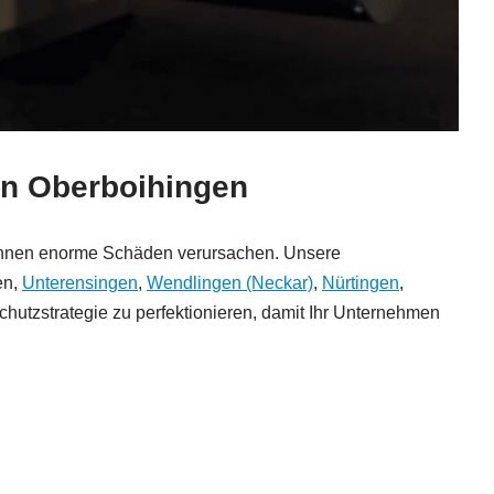
 in Oberboihingen
 können enorme Schäden verursachen. Unsere
en,
Unterensingen
,
Wendlingen (Neckar)
,
Nürtingen
,
schutzstrategie zu perfektionieren, damit Ihr Unternehmen