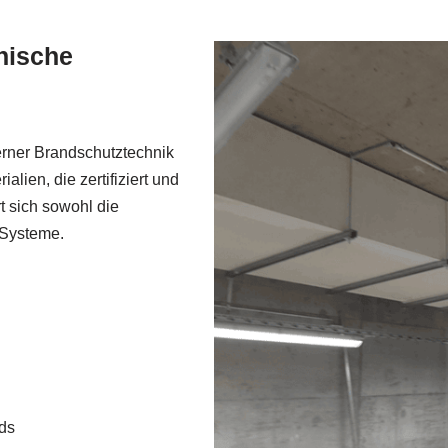
nische
erner Brandschutztechnik
lien, die zertifiziert und
t sich sowohl die
 Systeme.
rds