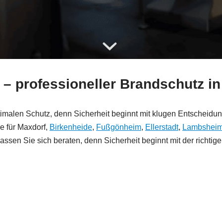
 – professioneller Brandschutz i
t optimalen Schutz, denn Sicherheit beginnt mit klugen Entschei
 für Maxdorf,
Birkenheide
,
Fußgönheim
,
Ellerstadt
,
Lambshei
lassen Sie sich beraten, denn Sicherheit beginnt mit der richti