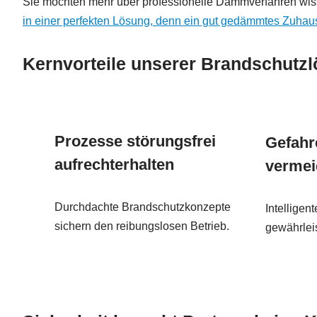
Sie möchten mehr über professionelle Dämmverfahren wiss
in einer perfekten Lösung, denn ein gut gedämmtes Zuhaus
Kernvorteile unserer Brandschutz
Prozesse störungsfrei
Gefahr
aufrechterhalten
vermei
Durchdachte Brandschutzkonzepte
Intelligen
sichern den reibungslosen Betrieb.
gewährleis