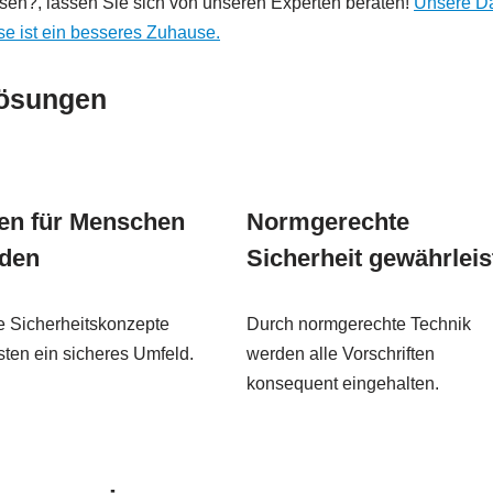
en?, lassen Sie sich von unseren Experten beraten!
Unsere Dä
e ist ein besseres Zuhause.
lösungen
en für Menschen
Normgerechte
den
Sicherheit gewährleis
te Sicherheitskonzepte
Durch normgerechte Technik
ten ein sicheres Umfeld.
werden alle Vorschriften
konsequent eingehalten.