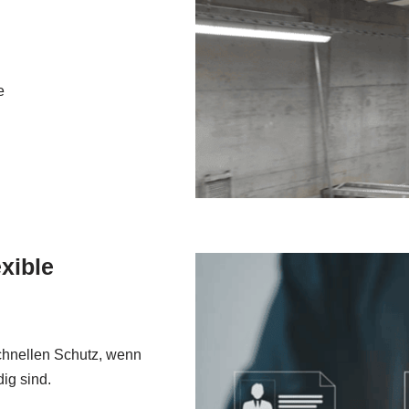
e
xible
chnellen Schutz, wenn
ig sind.