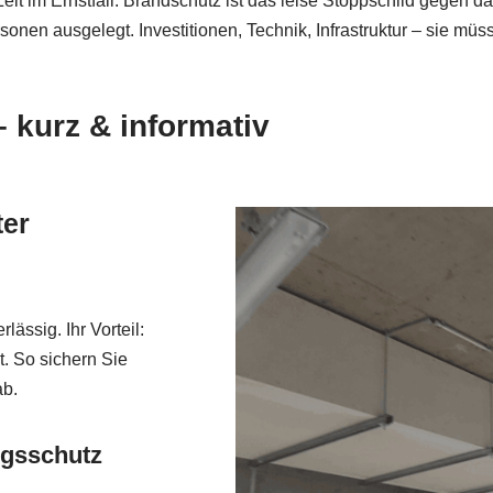
t im Ernstfall. Brandschutz ist das leise Stoppschild gegen d
nen ausgelegt. Investitionen, Technik, Infrastruktur – sie müs
 kurz & informativ
ter
ässig. Ihr Vorteil:
st. So sichern Sie
ab.
ngsschutz