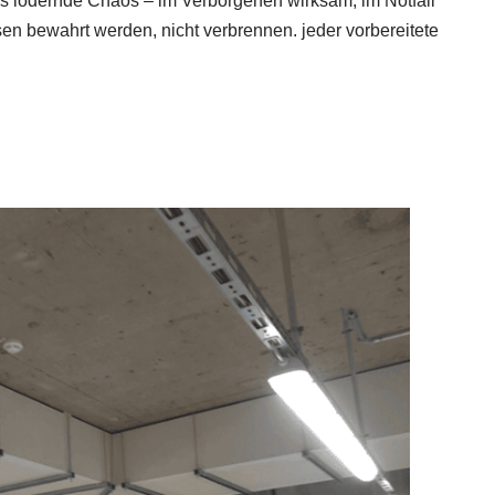
as lodernde Chaos – im Verborgenen wirksam, im Notfall
sen bewahrt werden, nicht verbrennen. jeder vorbereitete