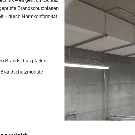
Technik – es geht um Schutz
 geprüfte Brandschutzplatten
lt – durch Normkonformität
ten Brandschutzplatten
d Brandschutzmodule