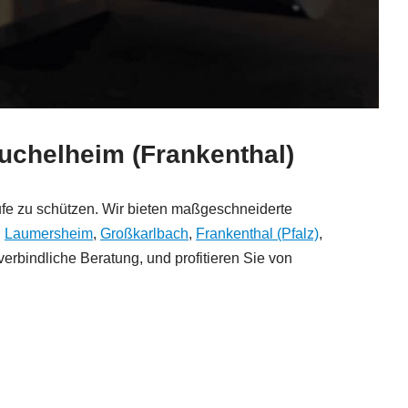
euchelheim (Frankenthal)
läufe zu schützen. Wir bieten maßgeschneiderte
,
Laumersheim
,
Großkarlbach
,
Frankenthal (Pfalz)
,
verbindliche Beratung, und profitieren Sie von