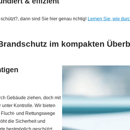
diert & effizient
chützt?, dann sind Sie hier genau richtig!
Lernen Sie, wie dur
Brandschutz im kompakten Überb
htigen
ch Gebäude ziehen, doch mit
nter Kontrolle. Wir bieten
um Flucht- und Rettungswege
öht die Sicherheit und
te bestmöglich geschützt