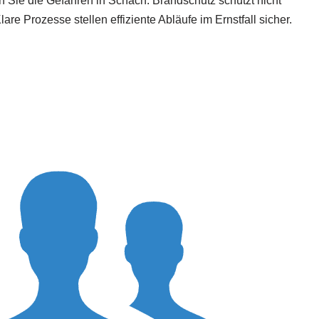
en Sie die Gefahren in Schach. Brandschutz schützt nicht
 Prozesse stellen effiziente Abläufe im Ernstfall sicher.