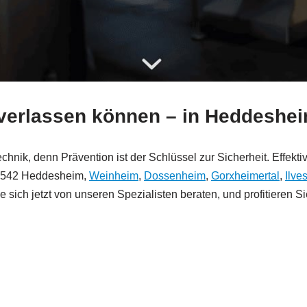
h verlassen können – in Heddesh
hnik, denn Prävention ist der Schlüssel zur Sicherheit. Effekt
 68542 Heddesheim,
Weinheim
,
Dossenheim
,
Gorxheimertal
,
Ilve
ie sich jetzt von unseren Spezialisten beraten, und profitiere