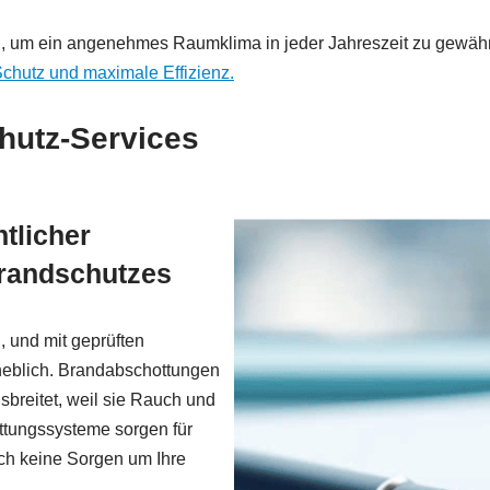
, um ein angenehmes Raumklima in jeder Jahreszeit zu gewähr
 Schutz und maximale Effizienz.
hutz-Services
tlicher
Brandschutzes
 und mit geprüften
heblich. Brandabschottungen
usbreitet, weil sie Rauch und
ttungssysteme sorgen für
ich keine Sorgen um Ihre