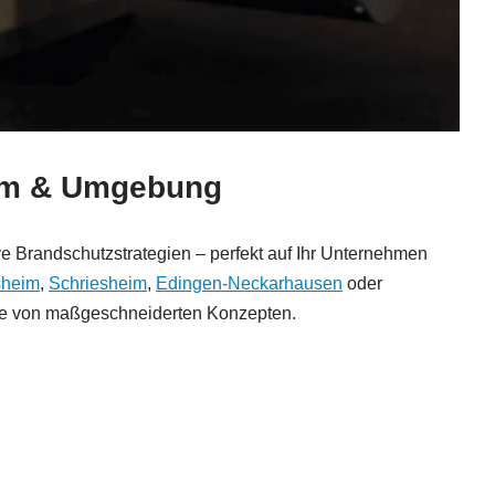
eim & Umgebung
ive Brandschutzstrategien – perfekt auf Ihr Unternehmen
sheim
,
Schriesheim
,
Edingen-Neckarhausen
oder
n Sie von maßgeschneiderten Konzepten.