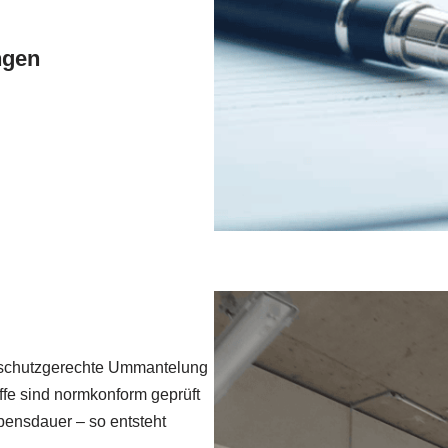
ngen
dschutzgerechte Ummantelung
ffe sind normkonform geprüft
bensdauer – so entsteht