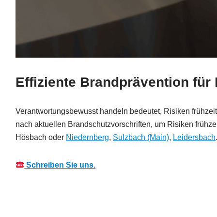
Effiziente Brandprävention fü
Verantwortungsbewusst handeln bedeutet, Risiken frühzeiti
nach aktuellen Brandschutzvorschriften, um Risiken frühze
Hösbach oder
Niedernberg
,
Sulzbach (Main)
,
Leidersbach
Schreiben Sie uns.