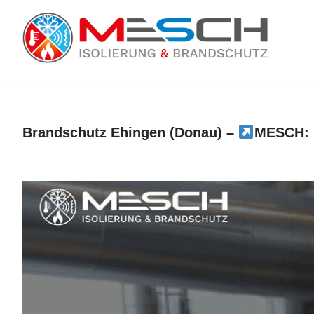
Ehingen
Zum
Inhalt
springen
Brandschutz Ehingen (Donau) –
MESCH: