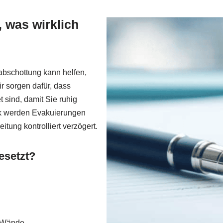
 was wirklich
abschottung kann helfen,
r sorgen dafür, dass
 sind, damit Sie ruhig
ik werden Evakuierungen
itung kontrolliert verzögert.
esetzt?
e Wände