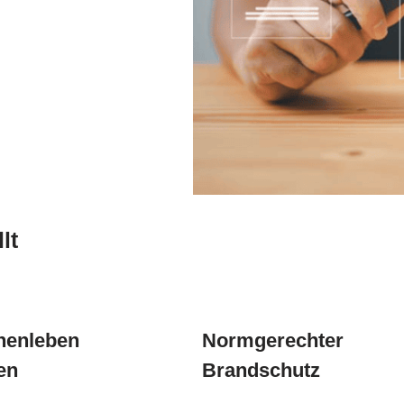
lt
henleben
Normgerechter
en
Brandschutz