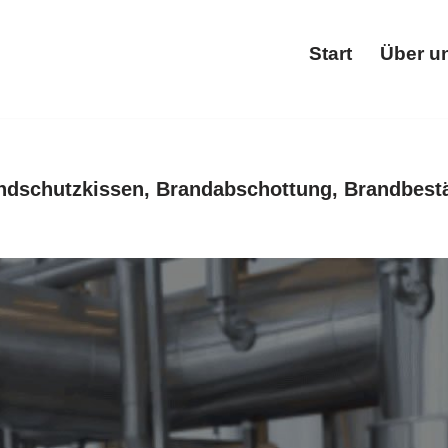
Start
Über u
Star
ndschutzkissen, Brandabschottung, Brandbestä