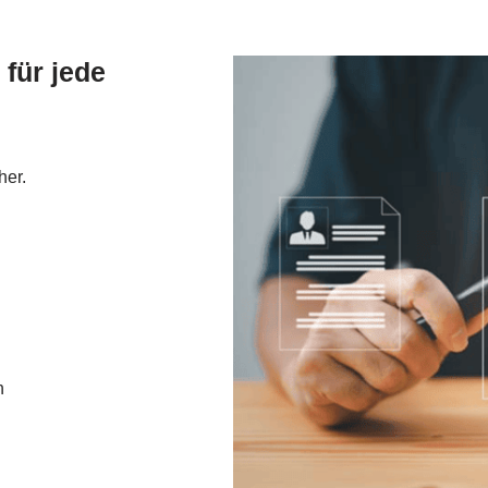
für jede
her.
n