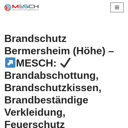
Bermersheim
Zum
Inhalt
springen
Brandschutz
Bermersheim (Höhe) –
MESCH:
Brandabschottung,
Brandschutzkissen,
Brandbeständige
Verkleidung,
Feuerschutz