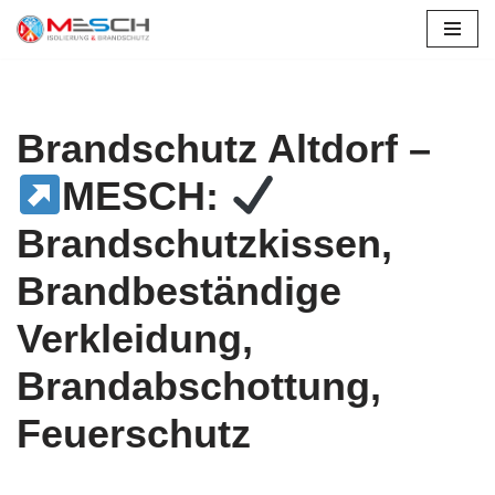
Altdorf
Zum
Inhalt
springen
Brandschutz Altdorf –
MESCH:
Brandschutzkissen,
Brandbeständige
Verkleidung,
Brandabschottung,
Feuerschutz